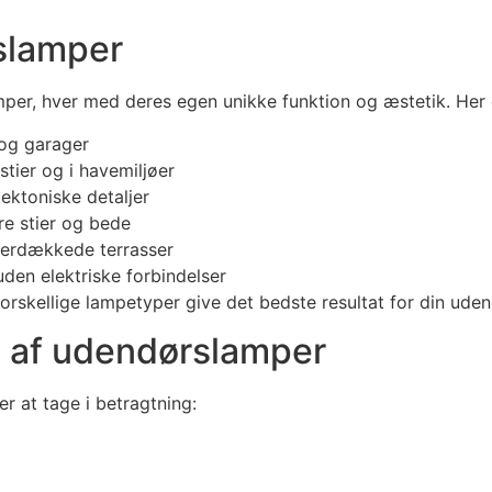
rslamper
mper, hver med deres egen unikke funktion og æstetik. Her
 og garager
stier og i havemiljøer
ektoniske detaljer
ere stier og bede
erdækkede terrasser
uden elektriske forbindelser
forskellige lampetyper give det bedste resultat for din ude
g af udendørslamper
r at tage i betragtning: