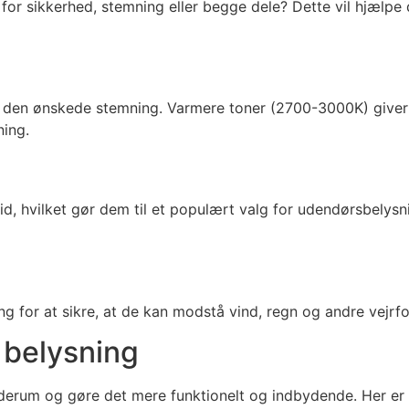
 for sikkerhed, stemning eller begge dele? Dette vil hjælpe
be den ønskede stemning. Varmere toner (2700-3000K) give
ning.
d, hvilket gør dem til et populært valg for udendørsbelysn
g for at sikre, at de kan modstå vind, regn og andre vejrfo
 belysning
derum og gøre det mere funktionelt og indbydende. Her er n