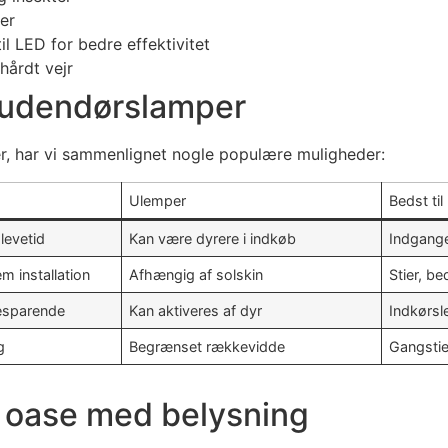
per
l LED for bedre effektivitet
hårdt vejr
 udendørslamper
r, har vi sammenlignet nogle populære muligheder:
Ulemper
Bedst til
 levetid
Kan være dyrere i indkøb
Indgange
m installation
Afhængig af solskin
Stier, be
esparende
Kan aktiveres af dyr
Indkørsl
g
Begrænset rækkevidde
Gangstie
 oase med belysning