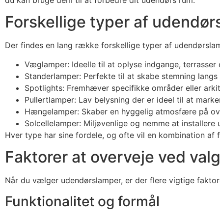
du kan bruge dem til at forbedre dit udendørs rum.
Forskellige typer af udendø
Der findes en lang række forskellige typer af udendørsla
Væglamper: Ideelle til at oplyse indgange, terrasser
Standerlamper: Perfekte til at skabe stemning langs 
Spotlights: Fremhæver specifikke områder eller arkit
Pullertlamper: Lav belysning der er ideel til at mark
Hængelamper: Skaber en hyggelig atmosfære på ov
Solcellelamper: Miljøvenlige og nemme at installere 
Hver type har sine fordele, og ofte vil en kombination af 
Faktorer at overveje ved val
Når du vælger udendørslamper, er der flere vigtige faktore
Funktionalitet og formål