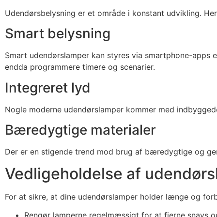
Udendørsbelysning er et område i konstant udvikling. Her
Smart belysning
Smart udendørslamper kan styres via smartphone-apps elle
endda programmere timere og scenarier.
Integreret lyd
Nogle moderne udendørslamper kommer med indbyggede højt
Bæredygtige materialer
Der er en stigende trend mod brug af bæredygtige og g
Vedligeholdelse af udendør
For at sikre, at dine udendørslamper holder længe og forb
Rengør lamperne regelmæssigt for at fjerne snavs o