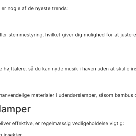
 er nogle af de nyeste trends:
r stemmestyring, hvilket giver dig mulighed for at juster
talere, så du kan nyde musik i haven uden at skulle insta
enanvendelige materialer i udendørslamper, såsom bambus 
slamper
liver effektive, er regelmæssig vedligeholdelse vigtig:
g insekter