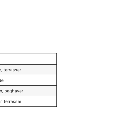
, terrasser
de
er, baghaver
r, terrasser