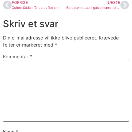
FORRIGE
NÆSTE
Guide: Sådan får du et flot smil
Bordbænkesæt i galvaniseret stål: Skab sundhed og ro midt i byens travlhed
Skriv et svar
Din e-mailadresse vil ikke blive publiceret.
Krævede
felter er markeret med
*
Kommentar
*
Navn
*