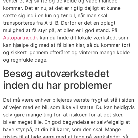
venter et vejrskifte og de kolde og våde måneder
kommer. Det er nu, at det er rigtig dejligt at kunne
sætte sig ind i en lun og tør bil, når man skal
transporteres fra A til B. Derfor er det en oplagt
mulighed at få styr på, at bilen er i god stand. På
Autopartner.dk
kan du finde dit lokale værksted, som
kan hjælpe dig med at få bilen klar, så du kommer tørt
og sikkert igennem efteråret og vinteren mange kolde
og regnfulde dage.
Besøg autoværkstedet
inden du har problemer
Det må være enhver bilejeres værste frygt at stå i siden
af vejen med en bil, som ikke vil starte. Du kan heldigvis
selv gøre mange ting for, at risikoen for at det sker,
bliver meget lille. En god begyndelse er selvfølgelig at
have styr på, at din bil kører, som den skal. Mange
fristes til at lade være med at tage på værkstedet, så