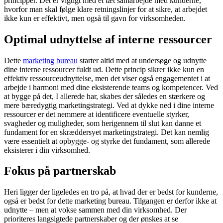
principper. Det er vigtigt med et tæt samarbejde med kunderne,
hvorfor man skal følge klare retningslinjer for at sikre, at arbejdet
ikke kun er effektivt, men også til gavn for virksomheden.
Optimal udnyttelse af interne ressourcer
Dette
marketing bureau
starter altid med at undersøge og udnytte
dine interne ressourcer fuldt ud. Dette princip sikrer ikke kun en
effektiv ressourceudnyttelse, men det viser også engagementet i at
arbejde i harmoni med dine eksisterende teams og kompetencer. Ved
at bygge på det, I allerede har, skabes der således en stærkere og
mere bæredygtig marketingstrategi. Ved at dykke ned i dine interne
ressourcer er det nemmere at identificere eventuelle styrker,
svagheder og muligheder, som herigennem til slut kan danne et
fundament for en skræddersyet marketingstrategi. Det kan nemlig
være essentielt at opbygge- og styrke det fundament, som allerede
eksisterer i din virksomhed.
Fokus på partnerskab
Heri ligger der ligeledes en tro på, at hvad der er bedst for kunderne,
også er bedst for dette marketing bureau. Tilgangen er derfor ikke at
udnytte – men at vokse sammen med din virksomhed. Der
prioriteres langsigtede partnerskaber og der ønskes at se