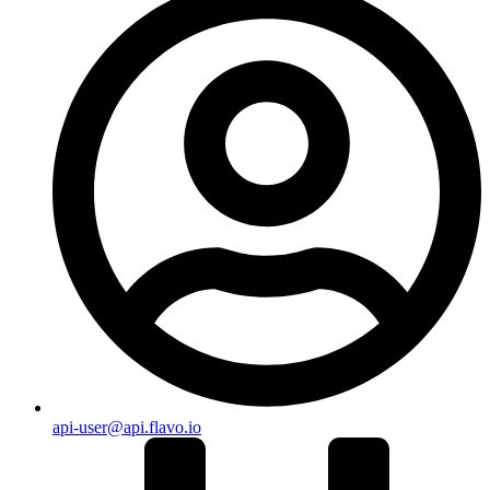
api-user@api.flavo.io