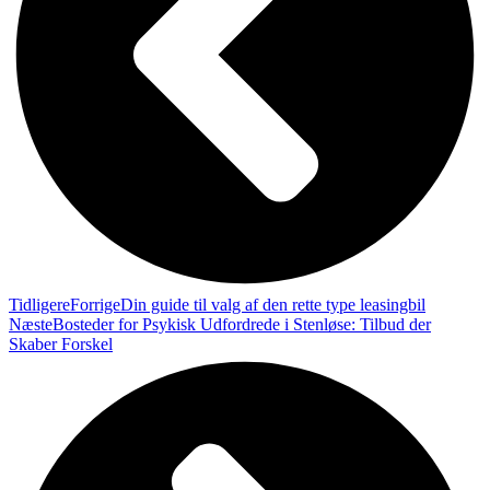
Tidligere
Forrige
Din guide til valg af den rette type leasingbil
Næste
Bosteder for Psykisk Udfordrede i Stenløse: Tilbud der
Skaber Forskel