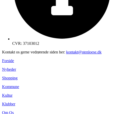
CVR: 37103012
Kontakt os gerne vedrørende siden her:
kontakt@stenloese.dk
Forside
Nyheder
Shopping
Kommune
Kultur
Klubber
Om Os